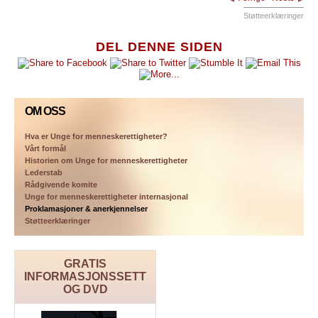
Støtteerklæringer
DEL DENNE SIDEN
OM OSS
Hva er Unge for menneskerettigheter?
Vårt formål
Historien om Unge for menneskerettigheter
Lederstab
Rådgivende komite
Unge for menneskerettigheter internasjonal
Proklamasjoner & anerkjennelser
Støtteerklæringer
GRATIS
INFORMASJONSSETT
OG DVD