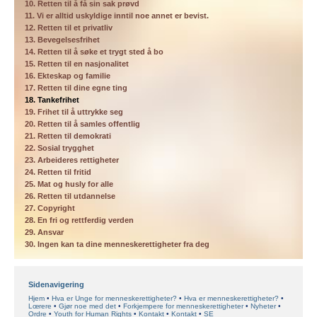
10. Retten til å få sin sak prøvd
11. Vi er alltid uskyldige inntil noe annet er bevist.
12. Retten til et privatliv
13. Bevegelsesfrihet
14. Retten til å søke et trygt sted å bo
15. Retten til en nasjonalitet
16. Ekteskap og familie
17. Retten til dine egne ting
18. Tankefrihet
19. Frihet til å uttrykke seg
20. Retten til å samles offentlig
21. Retten til demokrati
22. Sosial trygghet
23. Arbeideres rettigheter
24. Retten til fritid
25. Mat og husly for alle
26. Retten til utdannelse
27. Copyright
28. En fri og rettferdig verden
29. Ansvar
30. Ingen kan ta dine menneskerettigheter fra deg
Sidenavigering
Hjem
Hva er Unge for menneskerettigheter?
Hva er menneskerettigheter?
Lœrere
Gjør noe med det
Forkjempere for menneskerettigheter
Nyheter
Ordre
Youth for Human Rights
Kontakt
Kontakt
SE