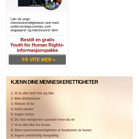
Lær de unge
menneskerettighetene sine med
undervisningsverktøy som
engasjerer og interesserer dem
Bestill en gratis
Youth for Human Rights-
informasjonspakke
FÅ VITE MER »
KJENN DINE MENNESKERETTIGHETER
1. Vi er alle født frie og like
2. Ikke diskriminer
3. Retten til liv
4. Intet slaveri
5. Ingen tortur
6. Du har rettigheter uansett hvor du er
7. Vi er alle like for loven
8. Dine menneskerettigheter er beskyttet av loven
9. Ingen urettferdig fengsling