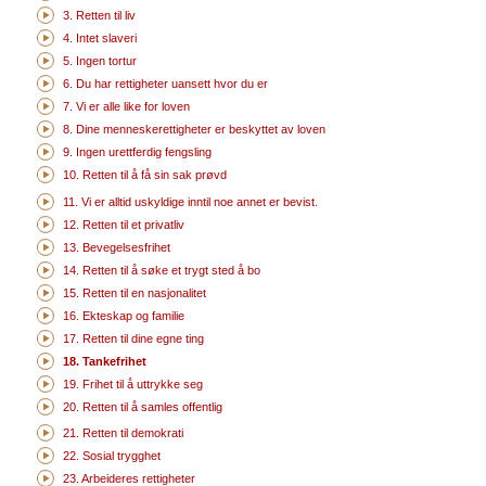
3. Retten til liv
4. Intet slaveri
5. Ingen tortur
6. Du har rettigheter uansett hvor du er
7. Vi er alle like for loven
8. Dine menneskerettigheter er beskyttet av loven
9. Ingen urettferdig fengsling
10. Retten til å få sin sak prøvd
11. Vi er alltid uskyldige inntil noe annet er bevist.
12. Retten til et privatliv
13. Bevegelsesfrihet
14. Retten til å søke et trygt sted å bo
15. Retten til en nasjonalitet
16. Ekteskap og familie
17. Retten til dine egne ting
18. Tankefrihet
19. Frihet til å uttrykke seg
20. Retten til å samles offentlig
21. Retten til demokrati
22. Sosial trygghet
23. Arbeideres rettigheter