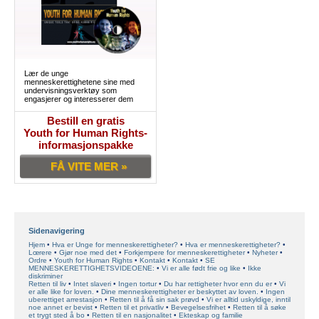
Lær de unge
menneskerettighetene sine med
undervisningsverktøy som
engasjerer og interesserer dem
Bestill en gratis
Youth for Human Rights-
informasjonspakke
FÅ VITE MER »
Sidenavigering
Hjem
Hva er Unge for menneskerettigheter?
Hva er menneskerettigheter?
Lœrere
Gjør noe med det
Forkjempere for menneskerettigheter
Nyheter
Ordre
Youth for Human Rights
Kontakt
Kontakt
SE
MENNESKERETTIGHETSVIDEOENE:
Vi er alle født frie og like
Ikke
diskriminer
Retten til liv
Intet slaveri
Ingen tortur
Du har rettigheter hvor enn du er
Vi
er alle like for loven.
Dine menneskerettigheter er beskyttet av loven.
Ingen
uberettiget arrestasjon
Retten til å få sin sak prøvd
Vi er alltid uskyldige, inntil
noe annet er bevist
Retten til et privatliv
Bevegelsesfrihet
Retten til å søke
et trygt sted å bo
Retten til en nasjonalitet
Ekteskap og familie