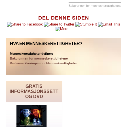
Bakgrunnen for menneskerettighetene
DEL DENNE SIDEN
HVA ER MENNESKERETTIGHETER?
Menneskerettigheter definert
Bakgrunnen for menneskerettighetene
Verdenserklæringen om Menneskerettigheter
GRATIS
INFORMASJONSSETT
OG DVD