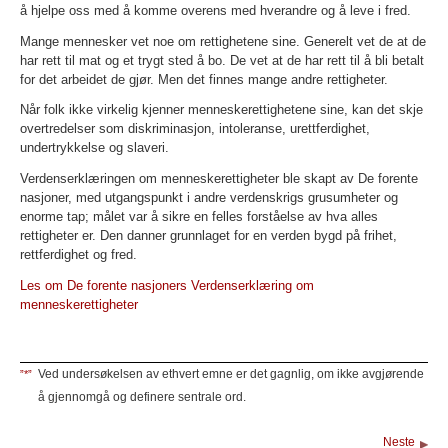
å hjelpe oss med å komme overens med hverandre og å leve i fred.
Mange mennesker vet noe om rettighetene sine. Generelt vet de at de
har rett til mat og et trygt sted å bo. De vet at de har rett til å bli betalt
for det arbeidet de gjør. Men det finnes mange andre rettigheter.
Når folk ikke virkelig kjenner menneskerettighetene sine, kan det skje
overtredelser som diskriminasjon, intoleranse, urettferdighet,
undertrykkelse og slaveri.
Verdenserklæringen om menneskerettigheter ble skapt av De forente
nasjoner, med utgangspunkt i andre verdenskrigs grusumheter og
enorme tap; målet var å sikre en felles forståelse av hva alles
rettigheter er. Den danner grunnlaget for en verden bygd på frihet,
rettferdighet og fred.
Les om De forente nasjoners Verdenserklæring om
menneskerettigheter
Ved undersøkelsen av ethvert emne er det gagnlig, om ikke avgjørende
”*”
å gjennomgå og definere sentrale ord.
Neste