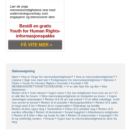
Lær de unge
menneskerettighetene sine med
undervisningsverktøy som
engasjerer og interesserer dem
Bestill en gratis
Youth for Human Rights-
informasjonspakke
FÅ VITE MER »
Sidenavigering
Hjem
Hva er Unge for menneskerettigheter?
Hva er menneskerettigheter?
Lœrere
Gjør noe med det
Forkjempere for menneskerettigheter
Nyheter
Ordre
Youth for Human Rights
Kontakt
Kontakt
SE
MENNESKERETTIGHETSVIDEOENE:
Vi er alle født frie og like
Ikke
diskriminer
Retten til liv
Intet slaveri
Ingen tortur
Du har rettigheter hvor enn du er
Vi
er alle like for loven.
Dine menneskerettigheter er beskyttet av loven.
Ingen
uberettiget arrestasjon
Retten til å få sin sak prøvd
Vi er alltid uskyldige, inntil
noe annet er bevist
Retten til et privatliv
Bevegelsesfrihet
Retten til å søke
et trygt sted å bo
Retten til en nasjonalitet
Ekteskap og familie
Retten til dine egne ting
Tankefrihet
Frihet til å uttrykke seg
Retten til å
samles offentlig
Retten til demokrati
Sosial trygghet
Arbeiderens rettigheter
Retten til å leke
Mat og husly for alle
Retten til utdannelse
Copyright
En
fri og rettferdig verden.
Ansvar
Ingen kan ta menneskerettighetene dine fra
deg.