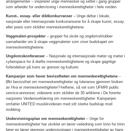
arrangementer – inspirerer unge mennesker og setter i gang grupper
som arbeider for undervisning i menneskerettigheter i hele verden.
Kunst-, essay- eller diktkonkurranser
– Unge deltar i lokale,
nasjonale eller internasjonale konkurransene for å skape kunst, essay
eller poesi som skildrer menneskerettighetene.
Veggmaleri-prosjekter
– grupper fra skole og ungdomsklubber
samarbeider om å skape veggmalerier som viser budskapet om
menneskerettighetene.
Ungdomskonferanser
– Nasjonale og internasjonale møter og møter i
cyberspace for å drøfte menneskerettighetene og skape gagnlige
forbindelser på tvers av grenser og kulturer.
Kampanjer som hever bevisstheten om menneskerettighetene
–
Økt bevissthet om menneskerettigheter og toleranse gjennom bruken
av
Hva er menneskerettigheter?
-heftene, så vel som UFMRI public
service-annonser, videoene som skildrer de 30 artiklene i De forente
nasjoners Verdenserklæring om menneskerettigheter. Kampanjen
omfatter UNITED musikkvideoen med sitt sterke budskap mod
mobbing.
Undervisningsplan om menneskerettigheter
– Unge for
menneskerettigheter har utviklet en lærer veiledning som trinn for trinn
fører en lærer gjennom undervisningen i menneskerettigheter av hans