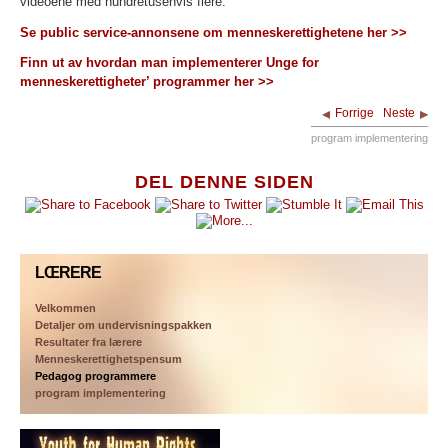
videoene med hundretusenvis flere.
Se public service-annonsene om menneskerettighetene her >>
Finn ut av hvordan man implementerer Unge for
menneskerettigheter’ programmer her >>
Forrige
Neste
program implementering
DEL DENNE SIDEN
LŒRERE
Velkommen
Detaljer om undervisningspakken
Resultater fra lærere
Menneskerettighetspensum
Pedagog programmere
program implementering