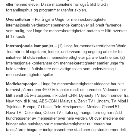
eller hennes elever. Disse materialene har også blitt brukt i
forsamlingshus og programmer utenfor skolen.
Oversettelser
– For å gjøre Unge for menneskerettigheter
internasjonals verdensomspennende kampanjer så bredt favnende
som mulig, har Unge for menneskerettigheter’ materialer blitt oversatt
til 17 språk.
Internasjonale kampanjer
– (1) Unge for menneskerettigheter World
Tour når ut til dignitarer, ledere, undervisere og unge og arbeider for
initiativer til utdannelse i menneskerettigheter på alle kontinenter. (2)
Internasjonale konferanser om menneskerettigheter samler unge fra
hele verden til å diskutere den viktige rollen som undervisning i
menneskerettigheter spiller.
Mediekampanjer
– Unge for menneskerettigheter-videoene har blitt
fremvist på mer enn 4600 tv-kanaler rundt om i verden. Videoene har
blitt sendt på tv-stasjoner, inkludert CNN, Dynasty TV (som sender fra
New York til Kina), ABS-CBN i Malaysia, Zenit TV i Ungarn, TV Mitel i
Tsjekkia, Europa, 7 i Italia, Tele Mexiquense i Mexico, Chanel 51
Nova TV i Colombia, Odeon TV i Italia og mange flere og har nådd
hundretusener av mennesker over hele verden. Ut over mediene der
bringer våre budskap om menneskerettigheter ut i eteren har
taxisjåfører biografer innkjøpssentrene stadioner og storskjermer delt