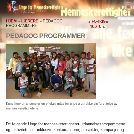
Om oss
HJEM
»
LŒRERE
»
PEDAGOG
FORRIGE
Hva er menneskerettigheter?
Hva er Unge for menneskerettigheter?
PROGRAMMERE
NESTE
Lœrere
Vårt formål
Menneskerettigheter definert
PEDAGOG PROGRAMMER
Gjør noe med det
Historien om Unge for menneskerettigheter
Bakgrunnen for menneskerettighetene
Velkommen
Forkjempere for menneskerettigheter
Lederstab
Verdenserklæringen om
Detaljer om undervisningspakken
Engasjer deg
Menneskerettigheter
Nyheter
Rådgivende komite
Resultater fra lærere
petisjon
Forkjempere for menneskerettigheter
Ordre
UFMRI’s samarbeidspartnere
Menneskerettighetspensum
Medlemskap & donasjon
Menneskerettighetsorganisasjoner
Kontakt
Proklamasjoner & anerkjennelser
Pedagog programmere
Grupper
Menneskerettighetsovergrep
Støtteerklæringer
program implementering
Konkurranser
Kunstkonkurransene er en effektiv måte for unge å uttrykke sin forståelse av
menneskerettighetene.
De følgende Unge for menneskerettigheter-utdannelsesprogrammene
og -aktivitetene – inklusive konkurransene, prosjekter, kampanjer og