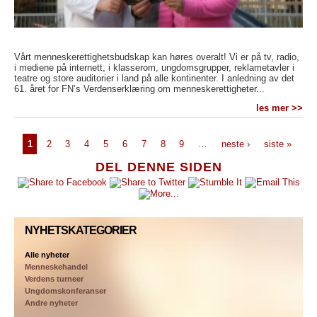
Vårt menneskerettighetsbudskap kan høres overalt! Vi er på tv, radio,
i mediene på internett, i klasserom, ungdomsgrupper, reklametavler i
teatre og store auditorier i land på alle kontinenter. I anledning av det
61. året for FN’s Verdenserklæring om menneskerettigheter...
les mer >>
1
2
3
4
5
6
7
8
9
…
neste ›
siste »
DEL DENNE SIDEN
NYHETSKATEGORIER
Alle nyheter
Menneskehandel
Verdens turneer
Ungdomskonferanser
Andre nyheter