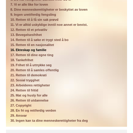
7. Vi er alle like for loven
8. Dine menneskerettigheter er beskyttet av loven
9. Ingen urettferdig fengsling
10. Retten til å få sin sak prøvd
11. Vi er alltid uskyldige inntil noe annet er bevist.
12. Retten til et privatliv
13. Bevegelsesfrihet
14. Retten til å søke et trygt sted å bo
15. Retten til en nasjonalitet
16. Ekteskap og familie
17. Retten til dine egne ting
18. Tankefrihet
19. Frihet til å uttrykke seg
20. Retten til å samles offentlig
21. Retten til demokrati
22. Sosial trygghet
23. Arbeideres rettigheter
24. Retten til fritid
25. Mat og husly for alle
26. Retten til utdannelse
27. Copyright
28. En fri og rettferdig verden
29. Ansvar
30. Ingen kan ta dine menneskerettigheter fra deg