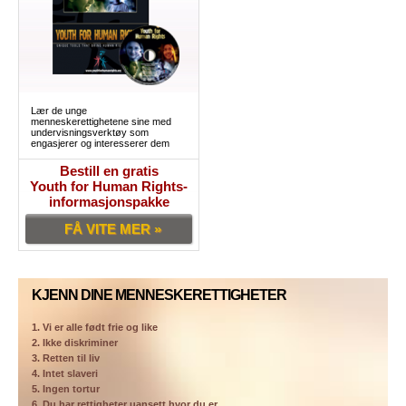
Lær de unge
menneskerettighetene sine med
undervisningsverktøy som
engasjerer og interesserer dem
Bestill en gratis
Youth for Human Rights-
informasjonspakke
FÅ VITE MER »
KJENN DINE MENNESKERETTIGHETER
1. Vi er alle født frie og like
2. Ikke diskriminer
3. Retten til liv
4. Intet slaveri
5. Ingen tortur
6. Du har rettigheter uansett hvor du er