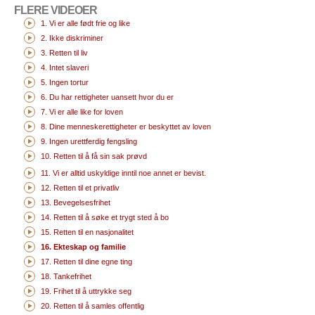
FLERE VIDEOER
1. Vi er alle født frie og like
2. Ikke diskriminer
3. Retten til liv
4. Intet slaveri
5. Ingen tortur
6. Du har rettigheter uansett hvor du er
7. Vi er alle like for loven
8. Dine menneskerettigheter er beskyttet av loven
9. Ingen urettferdig fengsling
10. Retten til å få sin sak prøvd
11. Vi er alltid uskyldige inntil noe annet er bevist.
12. Retten til et privatliv
13. Bevegelsesfrihet
14. Retten til å søke et trygt sted å bo
15. Retten til en nasjonalitet
16. Ekteskap og familie
17. Retten til dine egne ting
18. Tankefrihet
19. Frihet til å uttrykke seg
20. Retten til å samles offentlig