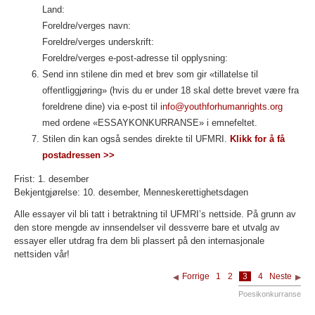
Land:
Foreldre/verges navn:
Foreldre/verges underskrift:
Foreldre/verges e-post-adresse til opplysning:
Send inn stilene din med et brev som gir «tillatelse til
offentliggjøring» (hvis du er under 18 skal dette brevet være fra
foreldrene dine) via e-post til
info@youthforhumanrights.org
med ordene «ESSAYKONKURRANSE» i emnefeltet.
Stilen din kan også sendes direkte til UFMRI.
Klikk for å få
postadressen >>
Frist: 1. desember
Bekjentgjørelse: 10. desember, Menneskerettighetsdagen
Alle essayer vil bli tatt i betraktning til UFMRI’s nettside. På grunn av
den store mengde av innsendelser vil dessverre bare et utvalg av
essayer eller utdrag fra dem bli plassert på den internasjonale
nettsiden vår!
Forrige
1
2
3
4
Neste
Poesikonkurranse