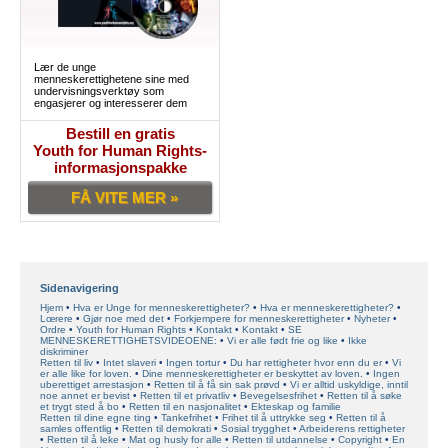
Lær de unge
menneskerettighetene sine med
undervisningsverktøy som
engasjerer og interesserer dem
Bestill en gratis
Youth for Human Rights-
informasjonspakke
FÅ VITE MER »
Sidenavigering
Hjem
Hva er Unge for menneskerettigheter?
Hva er menneskerettigheter?
Lœrere
Gjør noe med det
Forkjempere for menneskerettigheter
Nyheter
Ordre
Youth for Human Rights
Kontakt
Kontakt
SE
MENNESKERETTIGHETSVIDEOENE:
Vi er alle født frie og like
Ikke
diskriminer
Retten til liv
Intet slaveri
Ingen tortur
Du har rettigheter hvor enn du er
Vi
er alle like for loven.
Dine menneskerettigheter er beskyttet av loven.
Ingen
uberettiget arrestasjon
Retten til å få sin sak prøvd
Vi er alltid uskyldige, inntil
noe annet er bevist
Retten til et privatliv
Bevegelsesfrihet
Retten til å søke
et trygt sted å bo
Retten til en nasjonalitet
Ekteskap og familie
Retten til dine egne ting
Tankefrihet
Frihet til å uttrykke seg
Retten til å
samles offentlig
Retten til demokrati
Sosial trygghet
Arbeiderens rettigheter
Retten til å leke
Mat og husly for alle
Retten til utdannelse
Copyright
En