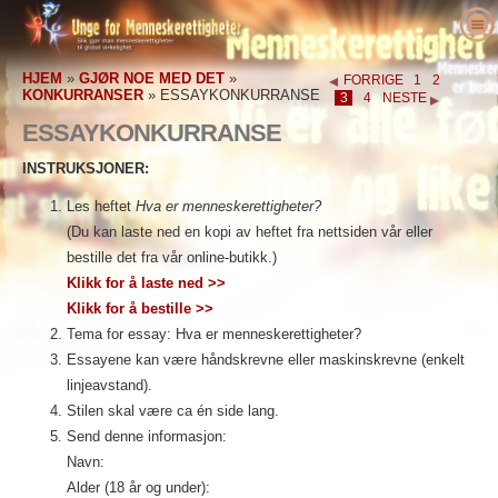
Om oss
HJEM
»
GJØR NOE MED DET
»
FORRIGE
1
2
Hva er menneskerettigheter?
Hva er Unge for menneskerettigheter?
KONKURRANSER
»
ESSAYKONKURRANSE
3
4
NESTE
Lœrere
Vårt formål
Menneskerettigheter definert
ESSAYKONKURRANSE
Gjør noe med det
Historien om Unge for menneskerettigheter
Bakgrunnen for menneskerettighetene
Velkommen
INSTRUKSJONER:
Forkjempere for menneskerettigheter
Lederstab
Verdenserklæringen om
Detaljer om undervisningspakken
Engasjer deg
Les heftet
Hva er menneskerettigheter?
Menneskerettigheter
(Du kan laste ned en kopi av heftet fra nettsiden vår eller
Nyheter
Rådgivende komite
Resultater fra lærere
petisjon
Forkjempere for menneskerettigheter
bestille det fra vår online-butikk.)
Ordre
UFMRI’s samarbeidspartnere
Menneskerettighetspensum
Medlemskap & donasjon
Menneskerettighetsorganisasjoner
Klikk for å laste ned >>
Kontakt
Klikk for å bestille >>
Proklamasjoner & anerkjennelser
Pedagog programmere
Grupper
Menneskerettighetsovergrep
Tema for essay: Hva er menneskerettigheter?
Støtteerklæringer
program implementering
Konkurranser
Essayene kan være håndskrevne eller maskinskrevne (enkelt
linjeavstand).
Stilen skal være ca én side lang.
Send denne informasjon:
Navn:
Alder (18 år og under):