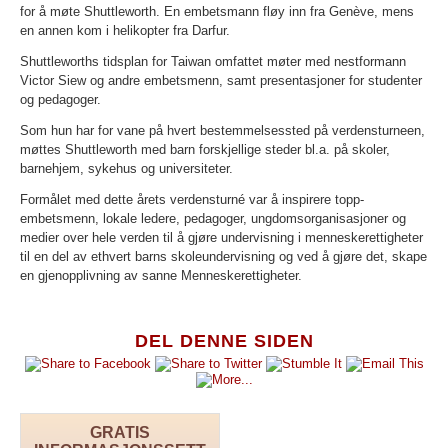
for å møte Shuttleworth. En embetsmann fløy inn fra Genève, mens
en annen kom i helikopter fra Darfur.
Shuttleworths tidsplan for Taiwan omfattet møter med nestformann
Victor Siew og andre embetsmenn, samt presentasjoner for studenter
og pedagoger.
Som hun har for vane på hvert bestemmelsessted på verdensturneen,
møttes Shuttleworth med barn forskjellige steder bl.a. på skoler,
barnehjem, sykehus og universiteter.
Formålet med dette årets verdensturné var å inspirere topp-
embetsmenn, lokale ledere, pedagoger, ungdomsorganisasjoner og
medier over hele verden til å gjøre undervisning i menneskerettigheter
til en del av ethvert barns skoleundervisning og ved å gjøre det, skape
en gjenopplivning av sanne Menneskerettigheter.
DEL DENNE SIDEN
GRATIS