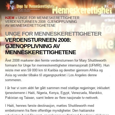
Om oss
HJEM
»
UNGE FOR MENNESKERETTIGHETER
Hva er menneskerettigheter?
Hva er Unge for menneskerettigheter?
VERDENSTURNEEN 2008: GJENOPPLIVNING
AV MENNESKERETTIGHETENE
Lœrere
Vårt formål
Menneskerettigheter definert
UNGE FOR MENNESKERETTIGHETER
Gjør noe med det
Historien om Unge for menneskerettigheter
Bakgrunnen for menneskerettighetene
Velkommen
VERDENSTURNEEN 2008:
GJENOPPLIVNING AV
Forkjempere for menneskerettigheter
Lederstab
Verdenserklæringen om
Detaljer om undervisningspakken
Engasjer deg
MENNESKERETTIGHETENE
Menneskerettigheter
Nyheter
Rådgivende komite
Resultater fra lærere
petisjon
Forkjempere for menneskerettigheter
Året 2008 markerer den femte verdensturneen for Mary Shuttleworth
Ordre
UFMRI’s samarbeidspartnere
Menneskerettighetspensum
Medlemskap & donasjon
Menneskerettighetsorganisasjoner
formann for Unge for menneskerettigheter internasjonalt (UFMRI). Hun
reiste mer enn 59 000 km til Karibia og deretter gjennom Afrika og
Kontakt
Proklamasjoner & anerkjennelser
Pedagog programmere
Grupper
Menneskerettighetsovergrep
Asia og vender tilbake til utgangspunktet i Los Angeles denne
sommeren.
Støtteerklæringer
program implementering
Konkurranser
I år har vi som aldri før gått sammen med statlige regjeringer, inkludert
tjenestemenn i Haiti, Nigeria, Kenya, Egypt, Venezuela, Marokko,
Pakistan og Taiwan, samt ledere av flere nasjonale tv-nettverk.
I Haiti, hennes første destinasjon, møttes Shuttleworth med
embetsmenn fra flere offentlige myndigheter. Den haitianske