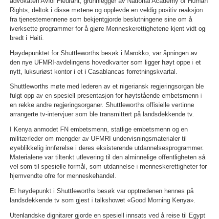
advokaten Aviol Fleurant, grunnlegger av National Academy of Human
Rights, deltok i disse møtene og opplevde en veldig positiv reaksjon
fra tjenestemennene som bekjentgjorde beslutningene sine om å
iverksette programmer for å gjøre Menneskerettighetene kjent vidt og
bredt i Haiti.
Høydepunktet for Shuttleworths besøk i Marokko, var åpningen av
den nye UFMRI-avdelingens hovedkvarter som ligger høyt oppe i et
nytt, luksuriøst kontor i et i Casablancas forretningskvartal.
Shuttleworths møte med lederen av et nigeriansk regjeringsorgan ble
fulgt opp av en spesiell presentasjon for høytstående embetsmenn i
en rekke andre regjeringsorganer. Shuttleworths offisielle vertinne
arrangerte tv-intervjuer som ble transmittert på landsdekkende tv.
I Kenya anmodet FN embetsmenn, statlige embetsmenn og en
militærleder om mengder av UFMRI undervisningsmaterialer til
øyeblikkelig innførelse i deres eksisterende utdannelsesprogrammer.
Materialene var tiltenkt utlevering til den alminnelige offentligheten så
vel som til spesielle formål, som utdannelse i menneskerettigheter for
hjemvendte ofre for menneskehandel.
Et høydepunkt i Shuttleworths besøk var opptredenen hennes på
landsdekkende tv som gjest i talkshowet «Good Morning Kenya».
Utenlandske dignitarer gjorde en spesiell innsats ved å reise til Egypt