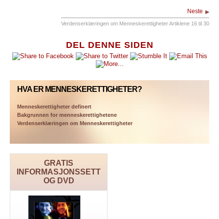
Neste
Verdenserklæringen om Menneskerettigheter Artiklene 16 til 30
DEL DENNE SIDEN
HVA ER MENNESKERETTIGHETER?
Menneskerettigheter definert
Bakgrunnen for menneskerettighetene
Verdenserklæringen om Menneskerettigheter
GRATIS
INFORMASJONSSETT
OG DVD