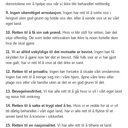
domstolene om å hjelpe oss når vi ikke blir behandlet rettferdig.
9. Ingen uberettiget arrestasjon.
Ingen har rett til å sette oss i
fengsel uten god grunn og holde oss der, eller å sende oss ut av vårt
eget land.
10. Retten til å få sin sak prøvd.
Hvis vi blir stilt for retten, bør det
skje offentlig. De som leder rettssaken bør ikke la noen fortelle dem
hva de skal gjøre.
11. Vi er alltid uskyldige til det motsatte er bevist.
Ingen bør få
skylden for å gjøre noe før det er bevist. Når folk sier at vi har gjort
noe galt, har vi rett til å vise at det ikke er sant.
12. Retten til et privatliv.
Ingen bør forsøke å skade vårt omdømme.
Ingen har rett til å trenge seg inn i våre hjem, åpne våre brev eller
plage oss eller vår familie uten at det er en god grunn til det.
13. Bevegelsesfrihet.
Vi har alle rett til å gå hvor vi vil i vårt eget land
og reise fritt omkring.
14. Retten til å søke et trygt sted å bo.
Hvis vi er redde for at vi vil
bli dårlig behandlet i vårt eget land, har vi alle rett til å flykte til et
annet land for å komme i sikkerhet.
15. Retten til en nasjonalitet.
Vi har alle rett til å tilhøre et land.