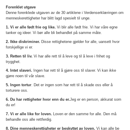
Forenklet utgave
Denne forenklede utgaven av de 30 artiklene i Verdenserklæringen om
menneskerettigheter har blitt lagd spesielt til unge.
1. Vi er alle født frie og like.
Vi blir alle født frie. Vi har våre egne
tanker og ideer. Vi bør alle bli behandlet på samme måte.
2. Ikke diskriminer.
Disse rettighetene gjelder for alle, uansett hvor
forskjellige vi er.
3. Retten til liv.
Vi har alle rett til å leve og til å leve i frihet og
trygghet.
4. Intet slaveri.
Ingen har rett til å gjøre oss til slaver. Vi kan ikke
gjøre noen til vår slave.
5. Ingen tortur
. Det er ingen som har rett til å skade oss eller å
torturere oss.
6. Du har rettigheter hvor enn du er.
Jeg er en person, akkurat som
du er!
7. Vi er alle like for loven.
Loven er den samme for alle. Den må
behandle oss alle rettferdig.
8. Dine menneskerettigheter er beskyttet av loven.
Vi kan alle be