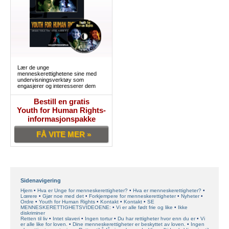
Lær de unge
menneskerettighetene sine med
undervisningsverktøy som
engasjerer og interesserer dem
Bestill en gratis
Youth for Human Rights-
informasjonspakke
FÅ VITE MER »
Sidenavigering
Hjem
Hva er Unge for menneskerettigheter?
Hva er menneskerettigheter?
Lœrere
Gjør noe med det
Forkjempere for menneskerettigheter
Nyheter
Ordre
Youth for Human Rights
Kontakt
Kontakt
SE
MENNESKERETTIGHETSVIDEOENE:
Vi er alle født frie og like
Ikke
diskriminer
Retten til liv
Intet slaveri
Ingen tortur
Du har rettigheter hvor enn du er
Vi
er alle like for loven.
Dine menneskerettigheter er beskyttet av loven.
Ingen