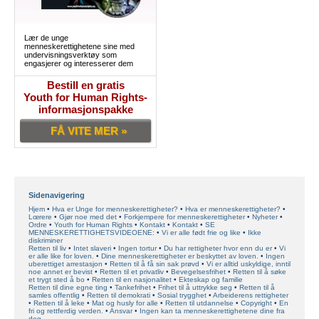
Lær de unge
menneskerettighetene sine med
undervisningsverktøy som
engasjerer og interesserer dem
Bestill en gratis
Youth for Human Rights-
informasjonspakke
FÅ VITE MER »
Sidenavigering
Hjem
Hva er Unge for menneskerettigheter?
Hva er menneskerettigheter?
Lœrere
Gjør noe med det
Forkjempere for menneskerettigheter
Nyheter
Ordre
Youth for Human Rights
Kontakt
Kontakt
SE
MENNESKERETTIGHETSVIDEOENE:
Vi er alle født frie og like
Ikke
diskriminer
Retten til liv
Intet slaveri
Ingen tortur
Du har rettigheter hvor enn du er
Vi
er alle like for loven.
Dine menneskerettigheter er beskyttet av loven.
Ingen
uberettiget arrestasjon
Retten til å få sin sak prøvd
Vi er alltid uskyldige, inntil
noe annet er bevist
Retten til et privatliv
Bevegelsesfrihet
Retten til å søke
et trygt sted å bo
Retten til en nasjonalitet
Ekteskap og familie
Retten til dine egne ting
Tankefrihet
Frihet til å uttrykke seg
Retten til å
samles offentlig
Retten til demokrati
Sosial trygghet
Arbeiderens rettigheter
Retten til å leke
Mat og husly for alle
Retten til utdannelse
Copyright
En
fri og rettferdig verden.
Ansvar
Ingen kan ta menneskerettighetene dine fra
deg.