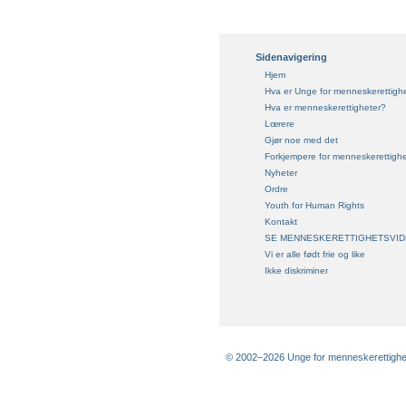
Sidenavigering
Hjem
Hva er Unge for menneskerettigh
Hva er menneskerettigheter?
Lœrere
Gjør noe med det
Forkjempere for menneskerettighe
Nyheter
Ordre
Youth for Human Rights
Kontakt
SE MENNESKERETTIGHETSVID
Vi er alle født frie og like
Ikke diskriminer
© 2002–2026 Unge for menneskerettigheter