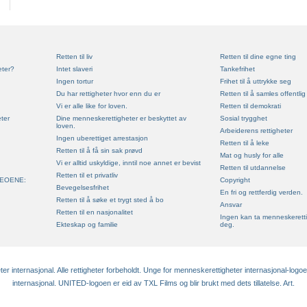
Retten til liv
Retten til dine egne ting
eter?
Intet slaveri
Tankefrihet
Ingen tortur
Frihet til å uttrykke seg
Du har rettigheter hvor enn du er
Retten til å samles offentlig
Vi er alle like for loven.
Retten til demokrati
ter
Dine menneskerettigheter er beskyttet av
Sosial trygghet
loven.
Arbeiderens rettigheter
Ingen uberettiget arrestasjon
Retten til å leke
Retten til å få sin sak prøvd
Mat og husly for alle
Vi er alltid uskyldige, inntil noe annet er bevist
Retten til utdannelse
Retten til et privatliv
EOENE:
Copyright
Bevegelsesfrihet
En fri og rettferdig verden.
Retten til å søke et trygt sted å bo
Ansvar
Retten til en nasjonalitet
Ingen kan ta menneskeretti
Ekteskap og familie
deg.
 internasjonal. Alle rettigheter forbeholdt. Unge for menneskerettigheter internasjonal-logo
internasjonal. UNITED-logoen er eid av TXL Films og blir brukt med dets tillatelse. Art.