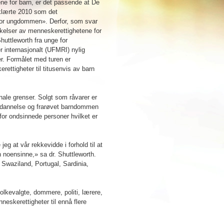
ne for barn, er det passende at De
rklærte 2010 som det
 for ungdommen». Derfor, som svar
nkelser av menneskerettighetene for
huttleworth fra unge for
 internasjonalt (UFMRI) nylig
er. Formålet med turen er
ttigheter til titusenvis av barn
nale grenser. Solgt som råvarer er
utdannelse og frarøvet barndommen
 for ondsinnede personer hvilket er
eg at vår rekkevidde i forhold til at
 noensinne,» sa dr. Shuttleworth.
Swaziland, Portugal, Sardinia,
lkevalgte, dommere, politi, lærere,
eskerettigheter til ennå flere