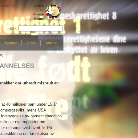
Språk
United
for
Human
Rights
SØK
Nyheter
Ordre
Kontakt
ES
DANNELSES
 snakker om utbredt misbruk av
at 40 millioner barn under 15 år
g omsorgssvikt, mens USA
l forebyggelse av barnemishandling
3 millioner nye rapporter om
ler omsorgssvikt hvert år. På
statistikkene om krenkelser av