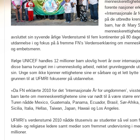
menneskerettighete
forente nasjoner e
«Internasjonale år
på de utbredte kre
barn, har dr. Mary S
menneskerettigheter
avsluttet sin syvende årlige Verdensturné til fem kontinenter på 80 dag
utdannelse i og fokus på å fremme FN’s Verdenserklæring om menneskere
og embetsmenn.
Ifølge UNICEF handles 12 millioner barn ulovlig hvert år over internasjo
disse barna tvunget inn i umenneskelig arbeid, nektet grunnleggende 
sin. Unge som ikke kjenner rettighetene sine er sårbare og et lett bytte
grunnen til at UFMRI fokuserer på utdannelse.
«Da FN erklærte 2010 for det ’Internasjonale År for ungdommen’, visste j
barn lærte om menneskerettighetene sine var nødt til å være større enn
Turen nådde Mexico, Guatemala, Panama, Ecuador, Brasil, Sør-Afrika, 
Sicilia, Italia, Hellas, Taiwan, Japan, Hawaii og Los Angeles.
UFMRI’s verdensturné 2010 nådde titusenvis av studenter så vel som fo
lokale- og religiøse ledere samt medier som fremmet undervisning i menn
millioner.