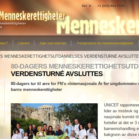
Del
+1 (323) 663 5799
eter?
Lœrere
Gjør noe med det
Forkjempere for menneskerettigheter
RS MENNESKERETTIGHETSUTDANNELSES VERDENSTURNÉ AVSLUTT
80-DAGERS MENNESKERETTIGHETSUT
VERDENSTURNÉ AVSLUTTES
80-dagers tur til ære for FN’s «Internasjonale År for ungdommen»
barns menneskerettigheter
UNICEF rapporterer 
lider av misbruk o
nasjonale komité ti
forteller at det er 
barnemishandling el
bakgrunn av disse 