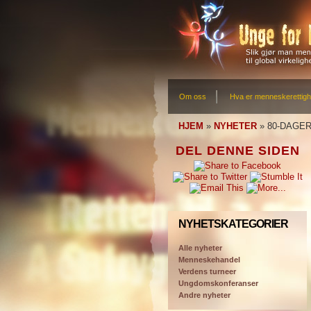
Om oss
Hva er menneskerettigh
HJEM
»
NYHETER
»
80-DAGE
DEL DENNE SIDEN
NYHETSKATEGORIER
Alle nyheter
Menneskehandel
Verdens turneer
Ungdomskonferanser
Andre nyheter